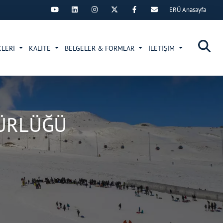
ERÜ Anasayfa
×
KLERİ
KALİTE
BELGELER & FORMLAR
İLETİŞİM
DÜRLÜĞÜ