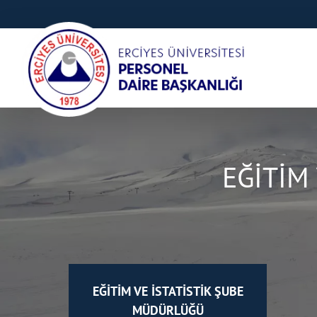
EĞİTİM
EĞİTİM VE İSTATİSTİK ŞUBE
MÜDÜRLÜĞÜ