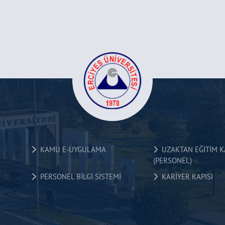
KAMU E-UYGULAMA
UZAKTAN EĞİTİM KA
(PERSONEL)
PERSONEL BİLGİ SİSTEMİ
KARİYER KAPISI