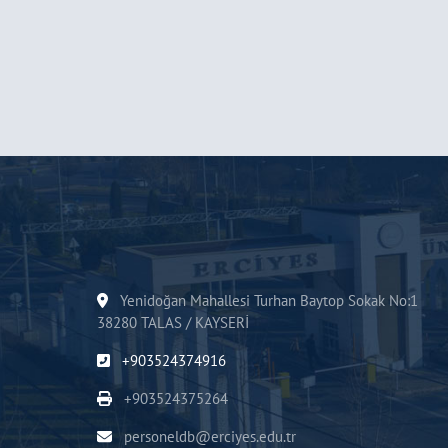
Yenidoğan Mahallesi Turhan Baytop Sokak No:1
38280 TALAS / KAYSERİ
+903524374916
+903524375264
personeldb@erciyes.edu.tr